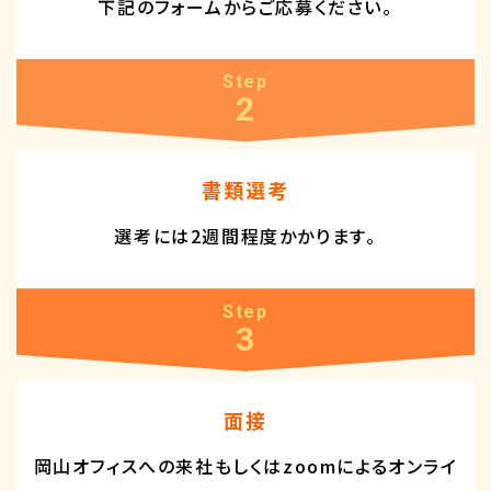
下記の
フォームから
ご応募ください。
Step
2
書類選考
選考には
2週間程度
かかります。
Step
3
面接
岡山オフィスへの来社もしくはzoomによるオンライ